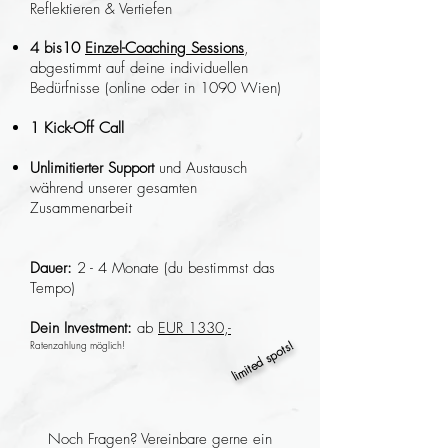
Reflektieren & Vertiefen
4 bis10
Einzel-Coaching Sessions
,
ab
gestimmt auf deine individuellen
Bedürfnisse (online oder in 1090 Wien)
1 Kick-Off Call
Unlimitierter Support
und Austausch
während unserer gesamten
Zusammenarbeit
Dauer:
2 - 4 Monate (du bestimmst das
Tempo)
Dein Investment:
ab
EUR 1330,-
limited spots!
Ratenzahlung möglich!
​
​
​
Noch Fragen? Vereinbare gerne ein