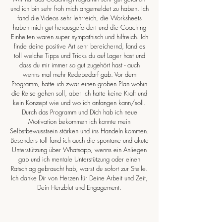
und ich bin sehr froh mich angemeldet zu haben. Ich
fand die Videos sehr lehrreich, die Worksheets
haben mich gut herausgefordert und die Coaching
Einheiten waren super sympathisch und hilfreich. Ich
finde deine positive Art sehr bereichernd, fand es
toll welche Tipps und Tricks du auf Lager hast und
dass du mir immer so gut zugehört hast - auch
wenns mal mehr Redebedarf gab. Vor dem
Programm, hatte ich zwar einen groben Plan wohin
die Reise gehen soll, aber ich hatte keine Kraft und
kein Konzept wie und wo ich anfangen kann/soll.
Durch das Programm und Dich hab ich neue
Motivation bekommen ich konnte mein
Selbstbewusstsein stärken und ins Handeln kommen.
Besonders toll fand ich auch die spontane und akute
Unterstützung über Whatsapp, wenns ein Anliegen
gab und ich mentale Unterstützung oder einen
Ratschlag gebraucht hab, warst du sofort zur Stelle.
Ich danke Dir von Herzen für Deine Arbeit und Zeit,
Dein Herzblut und Engagement.