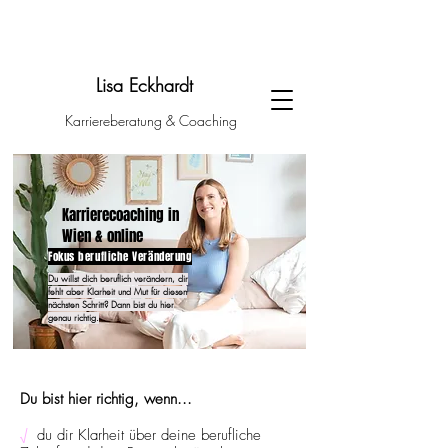
Lisa Eckhardt
Karriereberatung & Coaching
Karrierecoaching in
Wien & online
Fokus berufliche Veränderung
Du willst dich beruflich verändern, dir
fehlt aber Klarheit und Mut für diesen
nächsten Schritt? Dann bist du hier
genau richtig.
Du bist hier richtig, wenn...
√
du dir Klarheit über deine berufliche