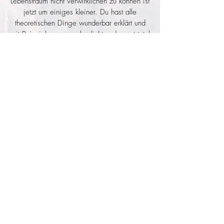
Lebenstraum nicht verwirklichen zu können ist
jetzt um einiges kleiner. Du hast alle
theoretischen Dinge wunderbar erklärt und
mit Beispielen veranschaulicht und warst total
empathisch. Ich hatte das Gefühl, dass ich
dir während des ganzen Kurses voll
vertrauen kann und du hast eine so herzliche
Atmosphäre geschaffen.
Vielen Dank nochmal für alles! Du hast mir
so so so weitergeholfen!
Babsi
Let's connect on Instagram!